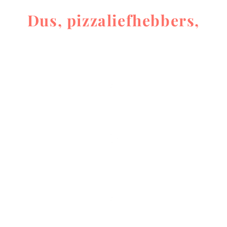
Dus, pizzaliefhebbers,
Waar ga je jezelf vandaag eens lekker
verwennen?
Bekijk
het menu in Tongres.
Bekijk
het menu in Hasselt
Bekijk
het menu in Luik