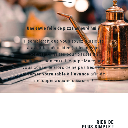
Une envie folle de pizza aujourd’hui ?
Il semblerait que vous soyez plusieurs
à avoir la même idée (et les mêmes
bonnes adresses pour passer un
délicieux moment). L’équipe Maccione
vous conseille alors de ne pas hésiter à
réserver votre table à l’avance
afin de
ne louper aucune occasion !
RIEN DE
PLUS SIMPLE !